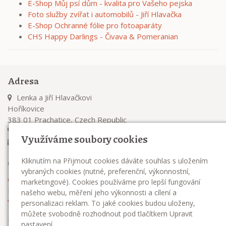
E-Shop Můj psí dům - kvalita pro Vašeho pejska
Foto služby zvířat i automobilů - Jiří Hlavačka
E-Shop Ochranné fólie pro fotoaparáty
CHS Happy Darlings - Čivava & Pomeranian
Adresa
Lenka a Jiří Hlavačkovi
Hoříkovice
383 01 Prachatice, Czech Republic
+420 732 271 981
Využíváme soubory cookies
dreamofjoy@seznam.cz
Kliknutím na Přijmout cookies dáváte souhlas s uložením
O nás
vybraných cookies (nutné, preferenční, výkonnostní,
O chovatelské stanici
marketingové). Cookies používáme pro lepší fungování
Podmínky prodeje štěňátek
našeho webu, měření jeho výkonnosti a cílení a
Výbava pro ště
personalizaci reklam. To jaké cookies budou uloženy,
můžete svobodně rozhodnout pod tlačítkem Upravit
Najdete nás
nastavení.