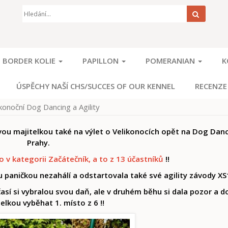
Hledat
BORDER KOLIE
PAPILLON
POMERANIAN
K
ÚSPĚCHY NAŠÍ CHS/SUCCES OF OUR KENNEL
RECENZE
onoční Dog Dancing a Agility
vou majitelkou také na výlet o Velikonocích opět na Dog Dan
Prahy.
o v kategorii Začátečník, a to z 13 účastníků
!!
u paničkou nezahálí a odstartovala také své agility závody XS
časí si vybralou svou daň, ale v druhém běhu si dala pozor a 
telkou vyběhat 1. místo z 6 !!