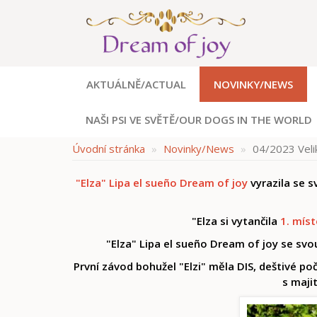
AKTUÁLNĚ/ACTUAL
NOVINKY/NEWS
NAŠI PSI VE SVĚTĚ/OUR DOGS IN THE WORLD
Úvodní stránka
Novinky/News
04/2023 Velik
"Elza" Lipa el sueño Dream of joy
vyrazila se s
"Elza si vytančila
1. míst
"Elza" Lipa el sueño Dream of joy se svo
První závod bohužel "Elzi" měla DIS, deštivé po
s maji