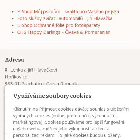
E-Shop Můj psí dům - kvalita pro Vašeho pejska
Foto služby zvířat i automobilů - Jiří Hlavačka
E-Shop Ochranné fólie pro fotoaparáty
CHS Happy Darlings - Čivava & Pomeranian
Adresa
Lenka a Jiří Hlavačkovi
Hoříkovice
383 01 Prachatice, Czech Republic
+420 732 271 981
Využíváme soubory cookies
dreamofjoy@seznam.cz
Kliknutím na Přijmout cookies dáváte souhlas s uložením
O nás
vybraných cookies (nutné, preferenční, výkonnostní,
O chovatelské stanici
marketingové). Cookies používáme pro lepší fungování
Podmínky prodeje štěňátek
našeho webu, měření jeho výkonnosti a cílení a
Výbava pro ště
personalizaci reklam. To jaké cookies budou uloženy,