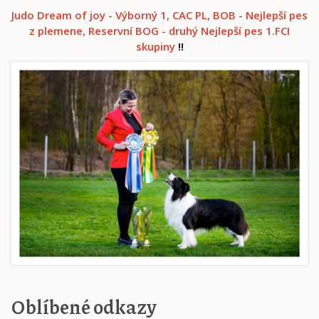
Judo Dream of joy - Výborný 1, CAC PL, BOB - Nejlepší pes
z plemene, Reservní BOG - druhý Nejlepší pes 1.FCI
skupiny
!!
Oblíbené odkazy